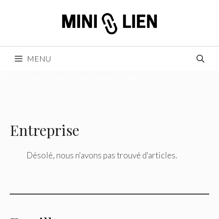
Aller
au
contenu
MENU
Désolé, nous n'avons pas trouvé d'articles.
Entreprise
Désolé, nous n'avons pas trouvé d'articles.