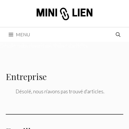
Aller
au
contenu
MENU
Désolé, nous n'avons pas trouvé d'articles.
Entreprise
Désolé, nous n'avons pas trouvé d'articles.